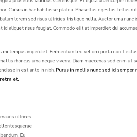
illa phasellus faucibus scelerisque. Et ligula ullamcorper mal
mpor. Cursus in hac habitasse platea. Phasellus egestas tellus ru
lum lorem sed risus ultricies tristique nulla. Auctor urna nunc i
t id aliquet risus feugiat. Commodo elit at imperdiet dui accumsa
ces mi tempus imperdiet. Fermentum leo vel orci porta non. Lectus
us mattis rhoncus urna neque viverra. Diam maecenas sed enim ut 
ndisse in est ante in nibh.
Purus in mollis nunc sed id semper r
retra et.
mauris ultrices
 pellentesquerae
bibendum. Eu