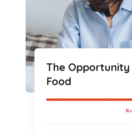
The Opportunity 
Food
₨ 