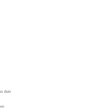
us duis
rem