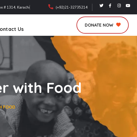
ox # 1314, Karachi
(+92)21-32735214
DONATE NOW
ontact Us
er with Food
TH FOOD