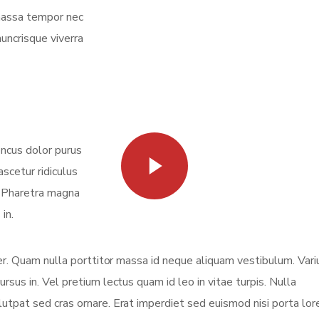
 massa tempor nec
nuncrisque viverra
oncus dolor purus
Watch Video
scetur ridiculus
. Pharetra magna
in.
eger. Quam nulla porttitor massa id neque aliquam vestibulum. Vari
ursus in. Vel pretium lectus quam id leo in vitae turpis. Nulla
olutpat sed cras ornare. Erat imperdiet sed euismod nisi porta lo