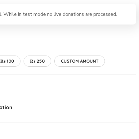
 While in test mode no live donations are processed.
₨ 100
₨ 250
CUSTOM AMOUNT
ation