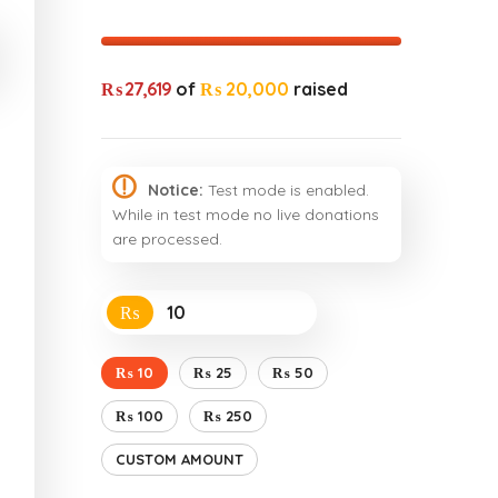
₨ 27,619
of
₨ 20,000
raised
Notice:
Test mode is enabled.
While in test mode no live donations
are processed.
₨
₨ 10
₨ 25
₨ 50
₨ 100
₨ 250
CUSTOM AMOUNT