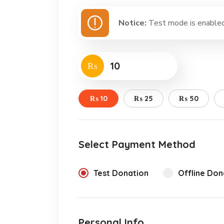
Notice:
Test mode is enabled.
₨
₨ 10
₨ 25
₨ 50
Select Payment Method
Test Donation
Offline Don
Personal Info