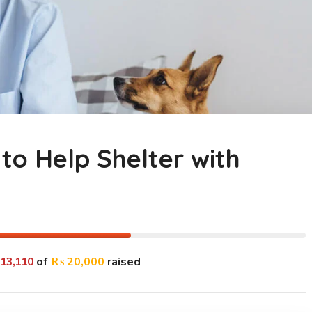
to Help Shelter with
13,110
of
₨ 20,000
raised