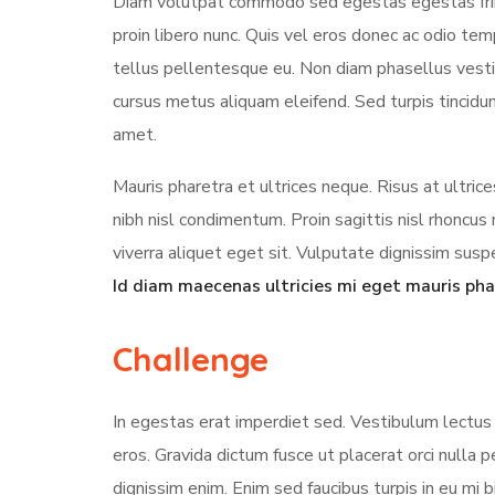
Diam volutpat commodo sed egestas egestas fring
proin libero nunc. Quis vel eros donec ac odio te
tellus pellentesque eu. Non diam phasellus vestibu
cursus metus aliquam eleifend. Sed turpis tincidun
amet.
Mauris pharetra et ultrices neque. Risus at ultri
nibh nisl condimentum. Proin sagittis nisl rhonc
viverra aliquet eget sit. Vulputate dignissim suspe
Id diam maecenas ultricies mi eget mauris pha
Challenge
In egestas erat imperdiet sed. Vestibulum lectus 
eros. Gravida dictum fusce ut placerat orci nulla
dignissim enim. Enim sed faucibus turpis in eu mi 