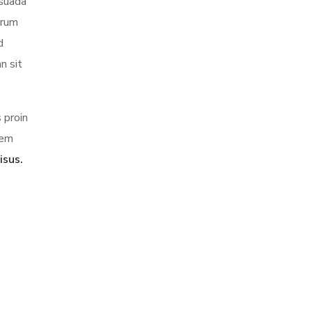
esuada
trum
d
n sit
 proin
sem
isus.